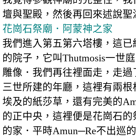
壇與聖殿，然後再回來述說聖
花崗石祭廟．阿蒙神之家
我們進入第五第六塔樓，這已
的院子，它叫
一世庭
Thutmosis
雕像．我們再往裡面走，走過
三世所建的年廳，這裡有兩根
埃及的紙莎草，還有完美的
Am
的正中央，這裡便是花崗石的
的家．
平時
─
不出巡
Amun
Re