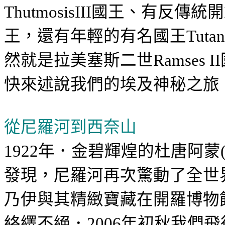
國王、有反傳統開
ThutmosisIII
王，還有年輕的有名國王
Tuta
然就是拉美塞斯二世
Ramses II
快來述說我們的埃及神秘之旅
從尼羅河到西奈山
年．金碧輝煌的杜唐阿蒙
1922
發現，尼羅河再次驚動了全世
乃伊與其精緻寶藏在開羅博物
絡繹不絕．
年初秋我們飛
2006