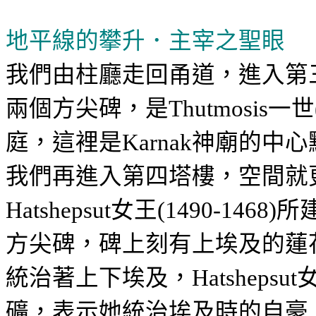
地平線的攀升．主宰之聖眼
我們由柱廳走回甬道，進入第
兩個方尖碑，是
一世
Thutmosis
庭，這裡是
神廟的中心
Karnak
我們再進入第四塔樓，空間就
女王
所
Hatshepsut
(1490-1468)
方尖碑，碑上刻有上埃及的蓮
統治著上下埃及，
Hatshepsut
礦，表示她統治埃及時的自豪