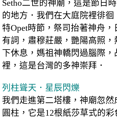
二世的神廟，這是節日時
Setho
的地方．我們在大
庭院裡徘徊
特
時節，
祭司
抬著神舟，
Opet
有詞，肅穆莊嚴，艷陽高照，
下休息，媽祖神轎閃過腦際，
裡，這是台灣的多神崇拜．
列柱聳天．星辰閃爍
我們走進第二塔樓，神廟忽然
圓柱，它是
根紙莎草式的彩
12