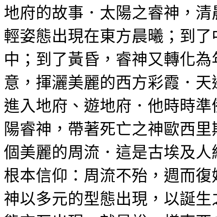
地府的故事．太陽之睿神，清
輕姿態出現在東方晨曦；到了
中；到了黃昏，睿神又轉化為
意，揮灑美麗的西方彩霞．天
進入地府、遊地府．他時時準
陽睿神，帶著死亡之神歐西里
個美麗的周流．這是古埃及人
根本信仰：周流不殆，週而復
神以多元的型態出現，以誕生