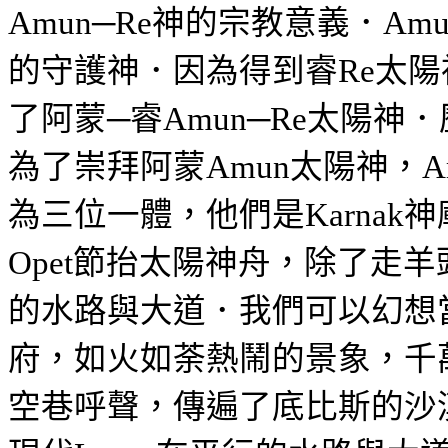
─
神的宗教意義．
Amun
Re
Amu
的守護神．因為得到睿
太陽
Re
了阿蒙─睿
─
太陽神．
Amun
Re
為了崇拜阿蒙
太陽神，
Amun
A
為三位一體，他們是
神
Karnak
節抬太陽神舟，除了走羊
Opet
的水路與大道．我們可以幻想
府，如火如荼熱鬧的景象，千
空巷呼聲，傳遍了底比斯的沙