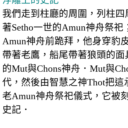
我們走到柱廳的周圍，列柱四
著
一世的
神舟
祭祀
Setho
Amun
神舟前跪拜
，他身穿豹
Amun
帶著老鷹，船尾帶著狼頭的面
的
與
神舟．
與
Mut
Chons
Mut
Ch
代，然後由智慧之神
把這
Thot
老
神舟
祭祀儀式，它被
Amun
史記．