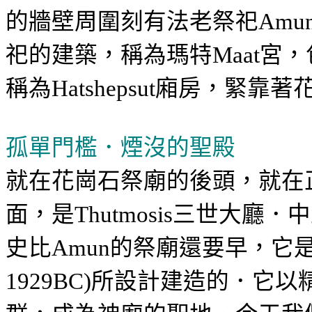
的牆壁周圍刻有法老祭祀
Amu
祀的建築，稱為瑪特
宮，
Maat
稱為
廂房，緊靠著
Hatshepsut
孤單門檻．煙沒的聖殿
就在花崗石祭廟的後頭，就在
面，是
三世大廳．中
Thutmosis
史比
的祭廟還要早，它
Amun
所設計建造的．它以
1929BC)