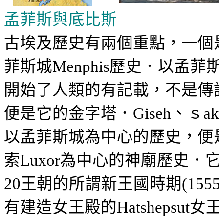
孟菲斯與底比斯
古埃及歷史有兩個重點，一個
菲斯城
歷史．以孟菲
Menphis
開始了人類的有記載，不是傳
便是它的金字塔．
、ｓ
Giseh
ak
以孟菲斯城為中心的歷史，便
索
為中心的神廟歷史．
Luxor
王朝的所謂新王國時期
20
(155
有建造女王殿的
女
Hatshepsut