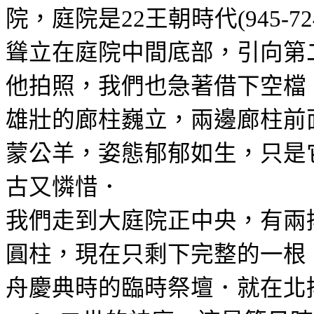
院，庭院是
王朝時代
22
(945-7
聳立在庭院中間底部，引向第
他拍照，我們也急著借下空檔
雄壯的廊柱巍立，兩邊廊柱前
蒙公羊，姿態郁郁如生，只是
古又憐惜．
我們走到大庭院正中央，有兩
圓柱，現在只剩下完整的一根
舟慶典
時的臨時祭壇．就在北