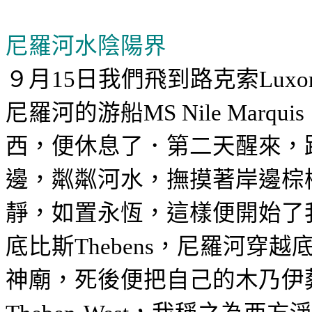
尼羅河水陰陽界
９月
日我們飛到路克索
15
Luxo
尼羅河的游船
MS Nile Marquis
西，便休息了．第二天醒來，
邊，粼粼河水，撫摸著岸邊棕
靜，如置永恆，這樣便開始了
底比斯
，尼羅河穿越
Thebens
神廟，死後便把自己的木乃伊