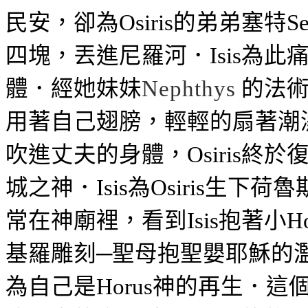
民安，卻為
的弟弟塞特
Osiris
Se
四塊，丟進尼羅河．
為此
Isis
體．經她妹妹
的法
Nephthys
用著自己翅膀，輕輕的扇著潮
吹進丈夫的身體，
終於
Osiris
城之神．
為
生下荷魯
Isis
Osiris
常在神廟裡，看到
抱著小
Isis
H
基羅雕刻─聖母抱聖嬰耶穌的
為自己是
神的再生．這
Horus