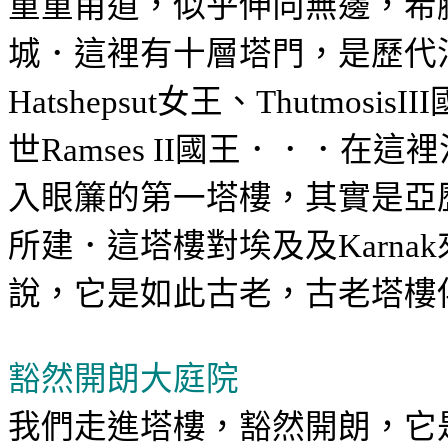
重重甬道，似乎伸向無邊，希
城．這裡有十層塔門，是歷代
女王、
Hatshepsut
ThutmosisIII
世
國王．．．在這裡
Ramses II
入眼簾的第一塔樓，其實是亞
所建．這塔樓對埃及及
Karnak
說，它是如此古老，古老塔樓
豁然開朗大庭院
我們走進塔樓，豁然開朗，它