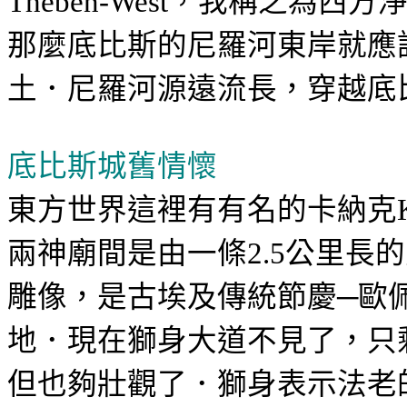
，我稱之為西方
Theben-West
那麼底比斯的尼羅河東岸就應
土．尼羅河源遠流長，穿越底
底比斯城舊情懷
東方世界這裡有有名的
卡納克
兩神廟間是由一條
公里長的
2.5
雕像，是古埃及傳統節慶─歐
地．現在獅身大道不見了，只
但也夠壯觀了．獅身表示法老