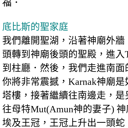
福．
底比斯的聖家庭
我們離開聖湖，沿著神廟外牆
頭轉到神廟後頭的聖殿，進入
到柱廳．然後，我們走進南面
你將非常震撼，
神廟是
Karnak
塔樓，接著繼續往南邊走，是
往母特
神的妻子
神
Mut(Amun
)
埃及王冠，王冠上升出一頭蛇