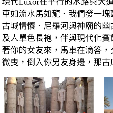
現代
在平行的水路與大
Luxor
車如流水馬如龍．我們發一塊
古城情懷．尼羅河與神廟的幽
及人單色長袍，伴與現代化賓
著你的女友來，馬車在滴答，
微曳，倒入你男友身邊，那古