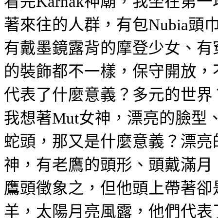
看完
神廟，我坐在第一
Karnak
著來往的人群，有包
頭
Nubia
有戴墨鏡露背的摩登少女、有
的裝飾都不一樣，保守開放，
代表了什麼意義？多元的世界
我想著
女神，漂亮的臉型
Mut
蛇頭，那又是什麼意義？漂亮
神，有老鷹的頭形、頭戴滿月
鷹頭徵象之，但他頭上帶著卻
羊，太陽月亮風露，他們
代表