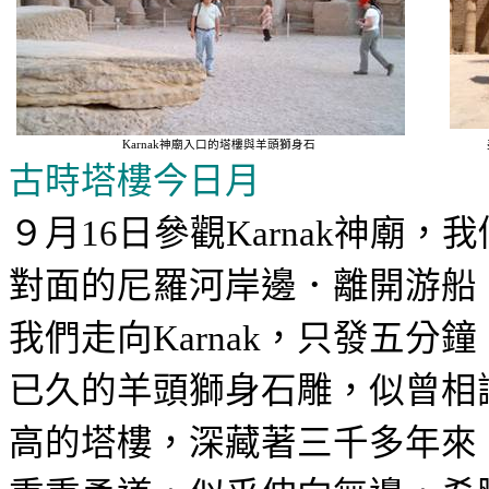
神廟
羊頭獅身石
Karnak
入口的塔樓與
古時塔樓今日月
９月
日參觀
神廟，我
16
Karnak
對面的尼羅河岸邊．離開游船
我們走向
，只發五分鐘
Karnak
已久的羊頭獅身石雕，似曾相
高的塔樓，深藏著三千多年來