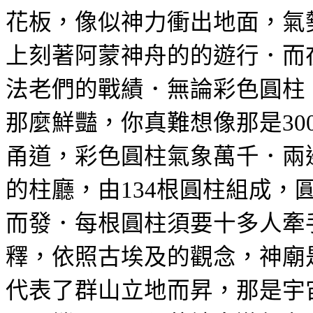
花板，像似神力衝出地面，氣
上刻著阿蒙神舟的的遊行．而
法老們的戰績．無論彩色圓柱
那麼鮮豔，你真難想像那是
30
甬道，彩色圓柱氣象萬千．兩
的柱廳，由
根圓柱組成，
134
而發．每根圓柱須要十多人牽
釋，依照古埃及的觀念，神廟
代表了群山立地而昇，那是宇