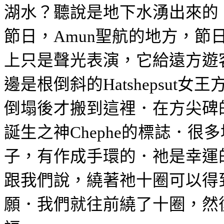
湖水？聽說是地下水湧出來的
節日，
聖航的地方，節
Amun
上只是聲光表演，它給遠方遊
邊是根倒斜的
女王
Hatshepsut
倒塌後才搬到這裡．在方尖碑
誕生之神
的
標誌
．很多
Chephe
子，有作成手環的．祂是幸運
跟我們說，繞著祂十圈可以得
願．我們就往前繞了十圈，然