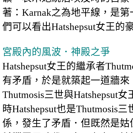
著：
之為地平線，是第
Karnak
們可以看出
女王的
Hatshepsut
宮殿內的風波．神殿之爭
女王的繼承者
Hatshepsut
Thutm
有矛盾，於是就築起一道牆來
三世與
女
Thutmosis
Hatshepsut
時
也是
三
Hatshepsut
Thutmosis
係，發生了矛盾．但既然是姑