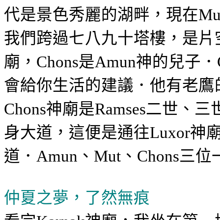
代是景色秀麗的湖畔，現在
Mu
我們跨過
七八九十塔樓，是片
廟，
是
神的兒子
．
Chons
Amun
會給你生活的建議．他有老鷹
神廟是
二世、三
Chons
Ramses
身大道，這便是通往
神
Luxor
道．
、
、
三位
Amun
Mut
Chons
仲夏之夢，了然無痕