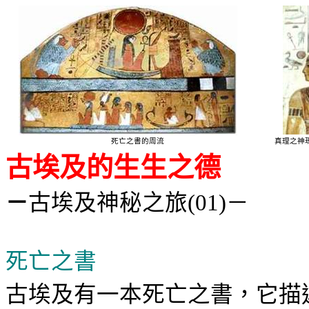
死亡之書
的周流
真理之神
生生之德
古埃及的
－
古
埃及神秘之旅
－
(01)
死亡之書
古埃及有一本死亡之書，它描