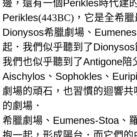
邊，還有一個
時代建
Perikles
，它是全希臘
Perikles
(443BC)
希臘劇場、
Dionysos
Eumenes
起．我們似乎聽到了
Dionysos
我們也似乎聽到了
陪
Antigone
、
、
Aischylos
Sophokles
Eurip
劇場的頑石，也習慣的迴響共
的劇場．
希臘劇場、
、
Eumenes-Stoa
抱一起，形成陽台．而它們的