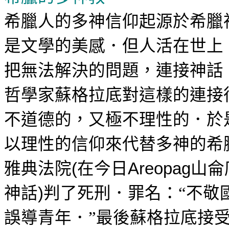
希臘人的多神信仰起源於希臘
是文學的美感．但人活在世上
把無法解決的問題，連接神話
哲學家蘇格拉底對這樣的連接
不道德的，又極不理性的．於
以理性的信仰來代替多神的希
雅典
法院
在今日
山侖
(
Areopag
神話
判了死刑．罪名：
不敬
)
“
誤導青年．
最後蘇格拉底接
”