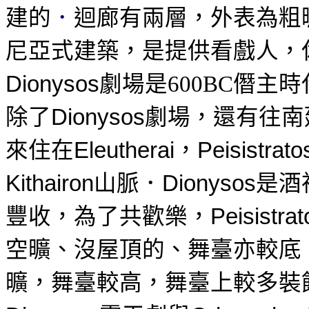
建的
．
迴廊有兩層，外表為粗
尼亞式建築，是提供看戲人，
劇場是
僭主時
Dionysos
600BC
除了
劇場，還有往南
Dionysos
來住在
，
Eleutherai
Peisistrato
山脈．
是酒
Kithairon
Dionysos
豐收，為了共歡樂，
Peisistrat
空曠、沒屋頂的、舞臺亦較底
曠，舞臺較高，舞臺上較多裝