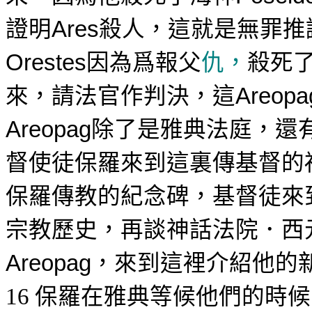
證明
殺人，這就是無罪推
Are
s
因為爲報父
仇，
殺死
Orestes
來，請法官作判決，這
Areopa
除了是
雅典法庭，還
Areopag
督使徒保羅來到這裏傳基督的
保羅傳教的紀念碑，基督徒來
宗教歷史，再談神話法院．西
，來到這裡介紹他的
Areopag
保羅在雅典等候他們的時候
16