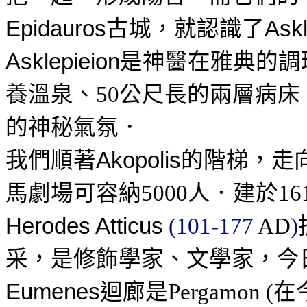
古城，就認識了
Epidauros
Ask
是神醫在雅典的調
Asklepieion
養溫泉、
公尺長的兩層病床
50
的神秘氣氛．
我們順著
的階梯，走
Akopolis
馬劇場可容納
人
．建於
5000
16
Herodes Atticus
(101-177
AD
)
采，是修飾學家、文學家，今
迴廊是
在
Eumenes
Pergamon (