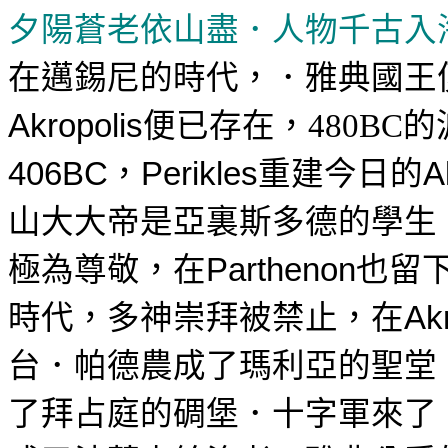
夕陽蒼老依山盡．
人物千古入
在邁錫尼的時代
，
．
雅典國王
便已存在，
的
Akropolis
480BC
，
重建今日的
406BC
Perikles
A
山大大帝是亞裏斯多德的學生
極為尊敬，在
也
留
Parthenon
時代，多神崇拜被禁止，在
Ak
台．
成了瑪利亞的聖堂
帕德農
了拜占庭的碉堡．十字軍來了