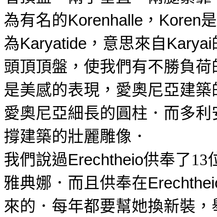
為有名的
，
是
Korenhalle
Koren
為
，意思來自
Karyatide
Karyai
頭頂頂盤，使我們有不勝負荷
是美感的表現，愛奧尼亞建築
愛奧尼亞細長的圓柱．而多利
撐建築的壯麗雕像．
我們說過
供奉了
Erechtheio
13
雅典娜．而且供奉在
Erechthei
來的．每年都要幫她換新裝，