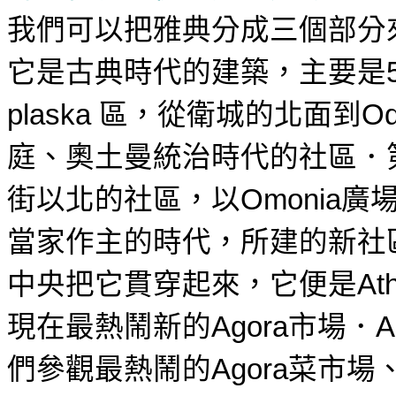
我們可以把雅典分成三個部分
它是古典時代的建築
，
主要是
區
，
從衛城的北面到
plaska
Od
庭
、
奧土曼統治時代的社區
．
街以北的社區
，以
廣
Omonia
當家作主的時代
，
所建的新社
中央把它貫穿起來
，
它便是
At
現在最熱鬧新的
市場．
Agora
A
們參觀最熱鬧的
菜市場
Agora