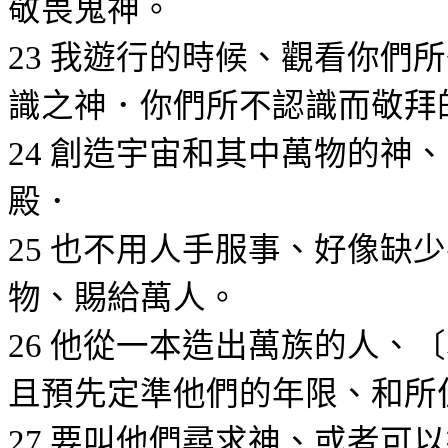
敬畏鬼神。
我遊行的時候、觀看你們所
23
識之神．你們所不認識而敬拜
創造宇宙和其中萬物的神、
24
殿．
也不用人手服事、好像缺少
25
物、賜給萬人。
他從一本造出萬族的人、〔
26
且預先定準他們的年限、和所
要叫他們尋求神、或者可以
27