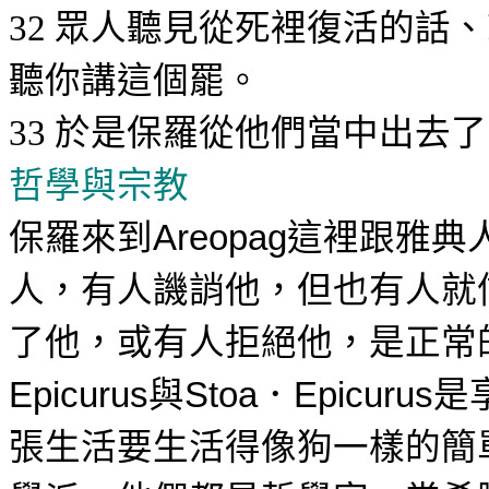
眾人聽見從死裡復活的話、
32
聽你講這個罷。
於是保羅從他們當中出去了
33
哲學與宗教
保羅
來到
這裡跟雅典
Areopag
人，有人
譏誚
他，但也有人就
了他，或有人拒絕他，是正常
與
．
是
Epicurus
Stoa
Epicurus
張生活要生活得像狗一樣的簡