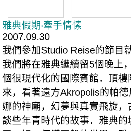
雅典假期
‧
牽手情愫
2007.09.30
我們
參加
的節目
Studio Reise
我們將在雅典繼續留
個晚上
5
個很現代化的國際賓館．頂樓
來，看著遠方
的帕德
Akropolis
娜的神廟，幻夢與真實飛旋，
談些年青時代的故事．雅典的