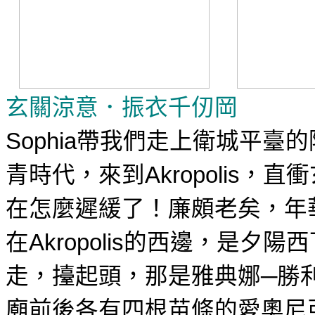
玄關涼意．
振衣千仞岡
帶
我們走上衛城平臺的
Sophia
青時代，來到
，直衝
Akropolis
在怎麼遲緩了！廉頗老矣，年
在
的西邊，是夕陽西
Akropolis
走，擡起頭，那是雅典娜─勝
廟前後各有四根苗條的愛奧尼