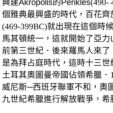
興建
的
Akropolis
Perikles
(490-
個雅典最興盛的時代，百花齊
就出現在這個時
(469-399BC)
馬其頓統一，這就開始了亞力
前第三世紀．後來羅馬人來了
是為拜占庭時代，這時十三世
土耳其奧圖曼帝國佔領希臘．
威尼斯─西班牙聯軍不和，奧
九世紀希臘進行解放戰爭，希