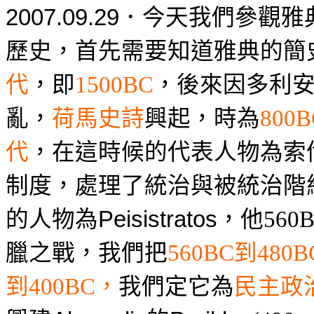
今天我們參觀雅
2007.09.29
．
歷史，
首先需要知道雅典的簡
代
，即
，後來因多利
1500BC
亂，
荷馬史詩
興起，時為
800B
代
，在這時候的代表人物為索
制度，處理了統治與被統治階
的人物為
，他
Peisistratos
560
臘之戰，我們把
到
560BC
480B
到
，
我們定它為
民主政
400BC