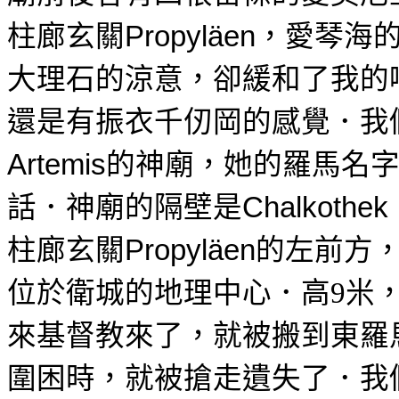
柱廊玄關
，
愛琴海
Propyläen
大理石
的涼意，卻緩和了我的
還是有振衣千仞岡的感覺．我
的神廟，她的羅馬名
Artemis
話．神廟的隔壁是
Chalkothek
柱廊玄關
的左前方
Propyläen
位於
衛城的地理中心．高
米
9
來基督教來了，就被搬到東羅
圍困時，就被搶走遺失了．我