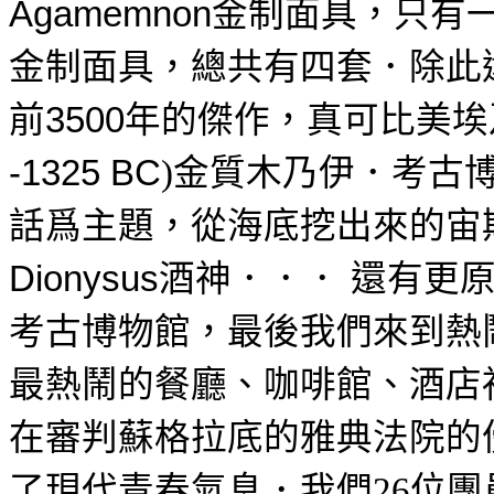
金制面具，只有
Agamemnon
金制面具，總共有四套．除此
前
年的傑作，真可比美
埃
3500
金質木乃伊．
考古
-
1325 BC
)
話爲主題，從海底挖出來的宙
酒神．．．
還有更
Dionysus
考古博物館，
最後我們來到熱
最熱鬧的餐廳
、咖啡館、酒店
在
審判蘇格拉底的雅典法院的
了現代青春氣息．我們
位團
26