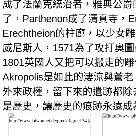
成了法蘭克統治者，雅典公爵
了，
成了清真寺，
Parthenon
E
的柱廊，以少女雕
Erechtheion
威尼斯人，
為了攻打
奧圖
1571
英國人又把可以搬走的雕
1801
是如此的淒涼與蒼老
Akropolis
外來政權，留下來的遺跡都除
是歷史，讓歷史的痕跡永遠成