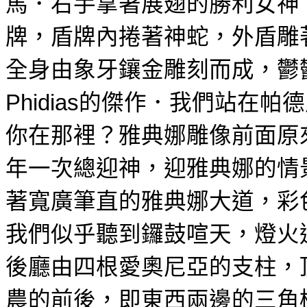
馬．右手拿著展翅的勝利女神
牌，盾牌內捲著神蛇，外盾雕
全身由象牙鑲金雕刻而成，鬱
．我們站在
Phidias
的傑作
帕德
你在那裡？雅典娜雕像前面原
年一次總迎神，迎雅典娜的情
寬廣筆直的
雅典娜大道，彩
著
我們似乎聽到鑼鼓喧天，燈火
愛奧尼亞的支柱，
後廳由四根
農的前後，即東西兩邊的三角