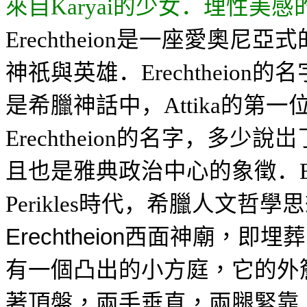
來自
的少女．理性美感
Karyai
是一座愛奧尼亞式
Erechtheion
神祇與英雄．
的名
Erechtheion
是希臘神話中，
的第一
Attika
的名字，多少說岀
Erechtheion
且也是雅典政治中心的象徵．
時代，希臘人文哲學思
Perikles
西面神廟，即埋葬
Erechtheion
有一個凸出的小方庭，它的外
著頂盤，兩手垂直，兩腿緊靠