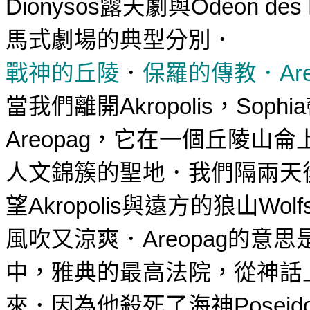
露天劇與
Dionysos
Odeon des
馬式劇場的典型分別．
戰神的丘陵
．
保羅的傳教．
Ar
當
我們離開
，
Akropolis
Sophia
，它
在一個丘陵山侖
Areopag
人文錦簇的聖地．我們隔兩天
望
與遠方的狼山
Akropolis
Wolf
風吹又涼爽．
的
意思
Areopag
中，雅典的最高法院，從神話
來．因為他殺死了海神
Poseid