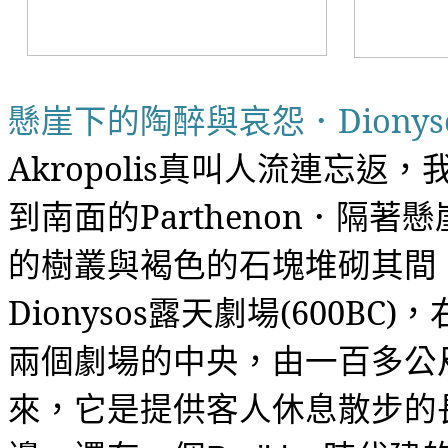
懸崖下的陶醉與哀怨．
Dionys
Ak
ropolis
真叫人流連忘返，
到南面的
Parthenon
．隔著懸
的樹叢與褐色的石塊堆砌其間
Dionysos
露天劇場
(600BC)
，
兩個劇場的中央，由一百多公
來，它是提供客人休息散步的