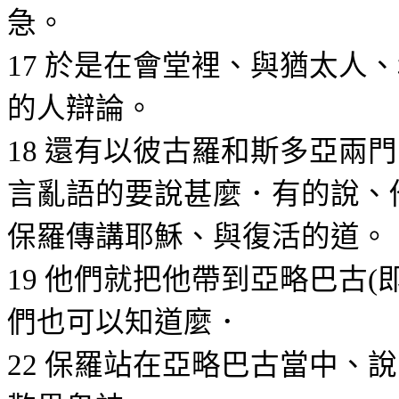
急。
於是在會堂裡、與
猶太
人、
17
的人辯論。
還有以彼古羅和斯多亞兩門
18
言亂語的要說甚麼．有的說、
保羅傳講
耶穌
、與復活的道。
他們就把他帶到亞略巴古
19
(
們也可以知道麼．
保羅站在亞略巴古當中、說
22