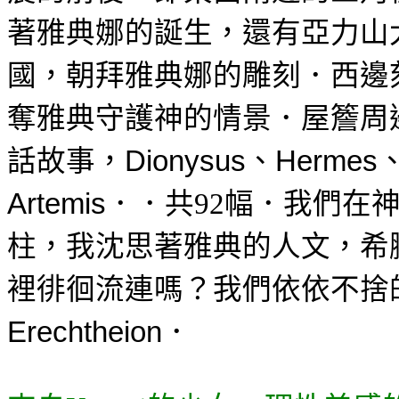
雅典娜的誕生，
還有亞力山
著
國，朝拜
雅典娜的雕刻．西邊
奪雅典守護神的情景．
屋簷周
話故事，
Dionysus
、
Hermes
共
幅．我們在
Artemis
．．
92
柱，
雅典的人文，
我沈思著
希
裡
徘徊流連嗎？
我們依依不捨
．
Erechtheion