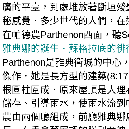
廣的平臺
，到處堆放著斷垣殘
秘感覺．多少世代的人們，在
在帕德農
西面，聽
Parthenon
S
雅典娜的誕生．
蘇格拉底的
徘
雅典
Parthenon
是
衛城的中心
傑作．她是長方型的建築
(8:17
根圓柱圍成．原來屋頂是大理
儲存、引導雨水，使雨水流到
雅典娜
農由兩個廳組成，前廳