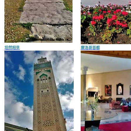
坦然相見
摩洛哥首都