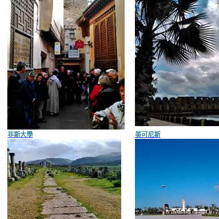
非斯大學
美可尼斯