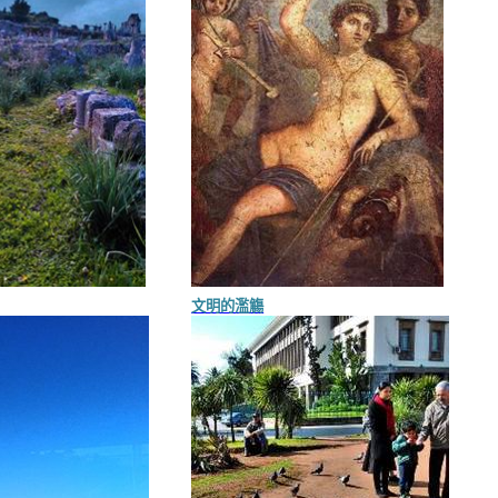
文明的濫觴