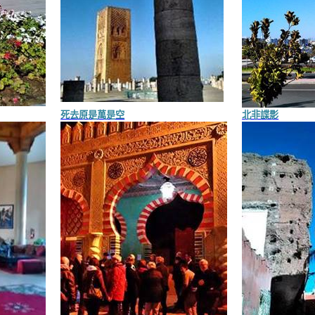
死去原是萬是空
北非諜影