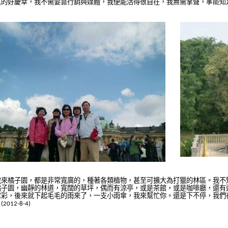
真的好慶幸，我不需要靠行銷與媒體，我便能活得很自在，我無需掌聲，
事能知
說來橘子園，都是非常寬廣的，種著各類植物，甚至可擴大為打獵的林區。我不
橘子園，幽靜的林道，寬闊的草坪，偶而有涼亭，或是茶館，或是咖啡廳，還有
雲彩，後來就下起毛毛的雨來了，一支小雨傘，我來幫忙你。還是下不停，我們
。
(
2012
-
8-4
)